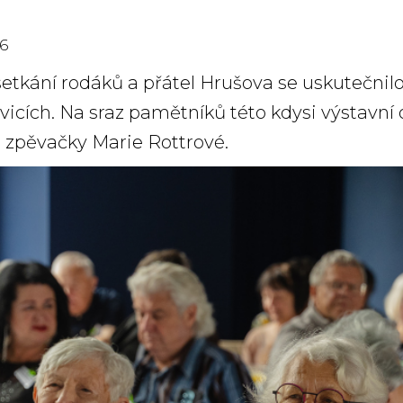
6
. setkání rodáků a přátel Hrušova se uskutečnil
vicích. Na sraz pamětníků této kdysi výstavní o
 zpěvačky Marie Rottrové.