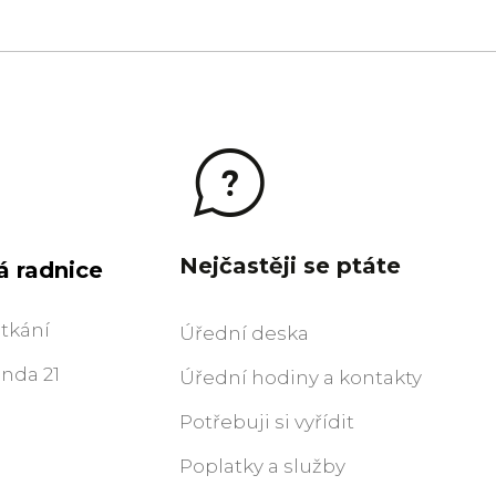
Nejčastěji se ptáte
á radnice
etkání
Úřední deska
enda 21
Úřední hodiny a kontakty
Potřebuji si vyřídit
Poplatky a služby