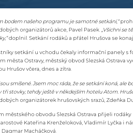
m bodem našeho programu je samotné setkání,“
prohl
obých organizátorů akce, Pavel Pasek.
„Všichni se t
y,“
doplnil. Setkání rodáků a přátel Hrušova se konají
tníky setkání u vchodu čekaly informační panely s 
m města Ostravy, městský obvod Slezská Ostrava vyd
u Hrušov včera, dnes a zítra.
jsou smíšené. Jsem moc ráda, že se setkání koná, ale b
y tři stovky, tehdy ještě v někdejším hotelu Atom. Hru
obých organizátorek hrušovských srazů, Zdeňka D
městského obvodu Slezská Ostrava přijeli rodáky p
arostové Kateřina Krenželoková, Vladimír Lyčka i 
 Dagmar Macháčková.