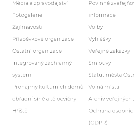
Média a zpravodajství
Povinně zveřejň
Fotogalerie
informace
Zajímavosti
Volby
Příspěvkové organizace
Vyhlášky
Ostatní organizace
Veřejné zakázky
Integrovaný záchranný
Smlouvy
systém
Statut města Ost
Pronájmy kulturních domů,
Volná místa
obřadní síně a tělocvičny
Archiv veřejných
Hřiště
Ochrana osobníc
(GDPR)