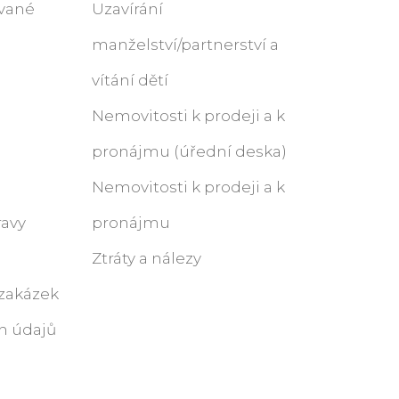
ované
Uzavírání
manželství/partnerství a
vítání dětí
Nemovitosti k prodeji a k
pronájmu (úřední deska)
Nemovitosti k prodeji a k
ravy
pronájmu
Ztráty a nálezy
 zakázek
h údajů