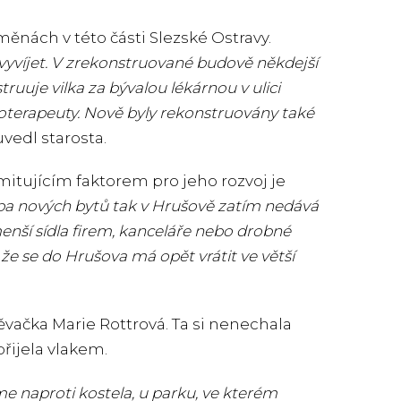
ěnách v této části Slezské Ostravy.
e vyvíjet. V zrekonstruované budově někdejší
truuje vilka za bývalou lékárnou v ulici
ioterapeuty. Nově byly rekonstruovány také
vedl starosta.
imitujícím faktorem pro jeho rozvoj je
ba nových bytů tak v Hrušově zatím nedává
enší sídla firem, kanceláře nebo drobné
 že se do Hrušova má opět vrátit ve větší
ěvačka Marie Rottrová. Ta si nenechala
přijela vlakem.
me naproti kostela, u parku, ve kterém