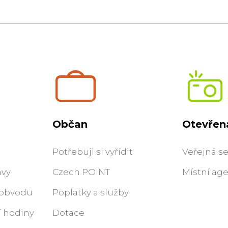
Občan
Otevřen
Potřebuji si vyřídit
Veřejná s
ávy
Czech POINT
Místní ag
 obvodu
Poplatky a služby
í hodiny
Dotace