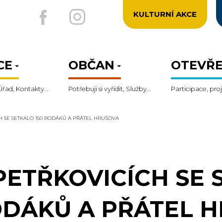
KULTURNÍ AKCE
CE
OBČAN
OTEVŘE
Úřad, Kontakty...
Potřebuji si vyřídit, Služby...
Participace, proj
H SE SETKALO 150 RODÁKŮ A PŘÁTEL HRUŠOVA
PETŘKOVICÍCH SE 
DÁKŮ A PŘÁTEL 