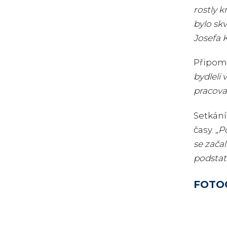
rostly k
bylo skv
Josefa K
Připomn
bydleli 
pracoval
Setkání
časy.
„P
se začal
podstatě
FOTO