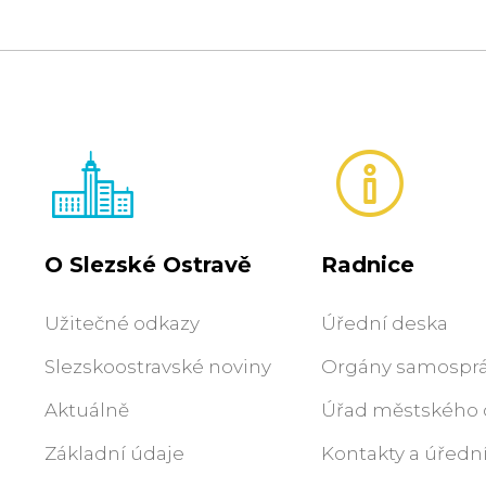
O Slezské Ostravě
Radnice
Užitečné odkazy
Úřední deska
Slezskoostravské noviny
Orgány samospr
Aktuálně
Úřad městského
Základní údaje
Kontakty a úředn