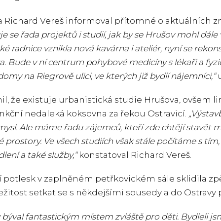
a Richard Vereš informoval přítomné o aktuálních zm
je se řada projektů i studií, jak by se Hrušov mohl dál
é radnice vznikla nová kavárna i ateliér, nyní se rekons
a. Bude v ní centrum pohybové medicíny s lékaři a fyz
omy na Riegrově ulici, ve kterých již bydlí nájemníci,“
u
il, že existuje urbanistická studie Hrušova, ovšem l
unkční nedaleká koksovna za řekou Ostravicí.
„Výstav
mysl. Ale máme řadu zájemců, kteří zde chtějí stavět m
 prostory. Ve všech studiích však stále počítáme s tím,
lení a také služby,“
konstatoval Richard Vereš.
í potlesk v zaplněném petřkovickém sále sklidila zp
íležitost setkat se s někdejšími sousedy a do Ostravy 
býval fantastickým místem zvláště pro děti. Bydleli js