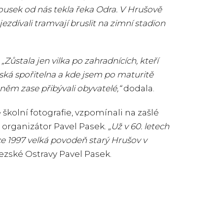
 kousek od nás tekla řeka Odra. V Hrušově
jezdívali tramvají bruslit na zimní stadion
.
„Zůstala jen vilka po zahradnících, kteří
Česká spořitelna a kde jsem po maturitě
něm zase přibývali obyvatelé,“
dodala.
 školní fotografie, vzpomínali na zašlé
 organizátor Pavel Pasek.
„Už v 60. letech
oce 1997 velká povodeň starý Hrušov v
ezské Ostravy Pavel Pasek.