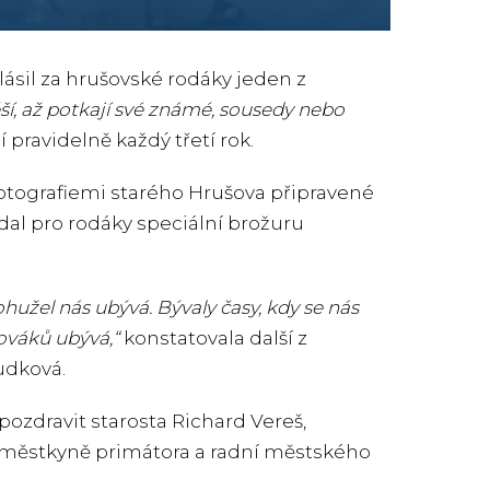
ásil za hrušovské rodáky jeden z
ěší, až potkají své známé, sousedy nebo
 pravidelně každý třetí rok.
fotografiemi starého Hrušova připravené
al pro rodáky speciální brožuru
ohužel nás ubývá. Bývaly časy, kdy se nás
šováků ubývá,“
konstatovala další z
udková.
ozdravit starosta Richard Vereš,
náměstkyně primátora a radní městského