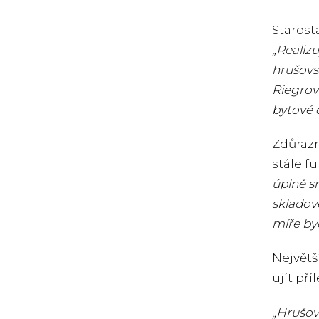
Starost
„Realizu
hrušovsk
Riegrov
bytové d
Zdůrazn
stále f
úplně s
skladové
míře byd
Největš
ujít př
„Hrušov 