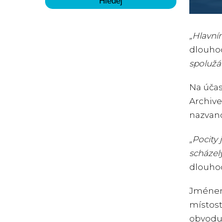
„Hlavní
dlouhod
spolužák
Na účas
Archive
nazvano
„Pocity 
scházel
dlouhod
Jménem 
místost
obvodu