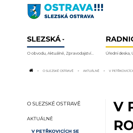
SLEZSKÁ
RADNI
O obvodu, Aktuálně, Zpravodajství...
Úřední deska, 
O SLEZSKÉ OSTRAVĚ
AKTUÁLNĚ
V PETŘKOVICÍC
V 
O SLEZSKÉ OSTRAVĚ
AKTUÁLNĚ
RO
V PETŘKOVICÍCH SE