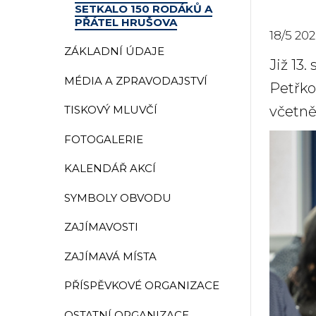
SETKALO 150 RODÁKŮ A
PŘÁTEL HRUŠOVA
18
/
5
202
ZÁKLADNÍ ÚDAJE
Již 13
MÉDIA A ZPRAVODAJSTVÍ
Petřko
včetně
TISKOVÝ MLUVČÍ
FOTOGALERIE
KALENDÁŘ AKCÍ
SYMBOLY OBVODU
ZAJÍMAVOSTI
ZAJÍMAVÁ MÍSTA
PŘÍSPĚVKOVÉ ORGANIZACE
OSTATNÍ ORGANIZACE