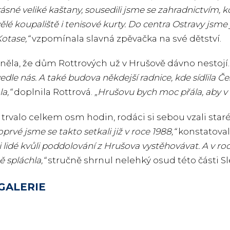
rásné veliké kaštany, sousedili jsme se zahradnictvím,
ělé koupaliště i tenisové kurty. Do centra Ostravy jsme 
otase,“
vzpomínala slavná zpěvačka na své dětství.
ěla, že dům Rottrových už v Hrušově dávno nestojí
vedle nás. A také budova někdejší radnice, kde sídlila 
a,“
doplnila Rottrová.
„Hrušovu bych moc přála, aby v 
 trvalo celkem osm hodin, rodáci si sebou vzali staré
oprvé jsme se takto setkali již v roce 1988,“
konstatoval
i lidé kvůli poddolování z Hrušova vystěhovávat. A v r
 spláchla,“
stručně shrnul nelehký osud této části Sl
GALERIE